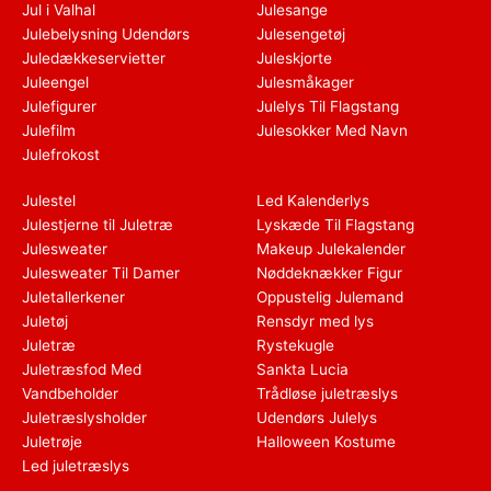
Jul i Valhal
Julesange
Julebelysning Udendørs
Julesengetøj
Juledækkeservietter
Juleskjorte
Juleengel
Julesmåkager
Julefigurer
Julelys Til Flagstang
Julefilm
Julesokker Med Navn
Julefrokost
Julestel
Led Kalenderlys
Julestjerne til Juletræ
Lyskæde Til Flagstang
Julesweater
Makeup Julekalender
Julesweater Til Damer
Nøddeknækker Figur
Juletallerkener
Oppustelig Julemand
Juletøj
Rensdyr med lys
Juletræ
Rystekugle
Juletræsfod Med
Sankta Lucia
Vandbeholder
Trådløse juletræslys
Juletræslysholder
Udendørs Julelys
Juletrøje
Halloween Kostume
Led juletræslys