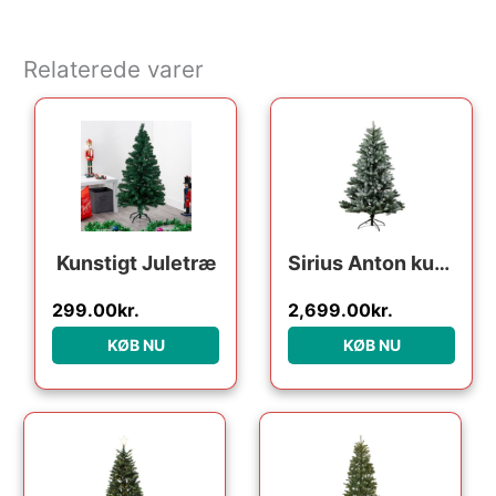
Relaterede varer
Kunstigt Juletræ
Sirius Anton kunstigt juletræ med lys, 240 cm
299.00
kr.
2,699.00
kr.
KØB NU
KØB NU