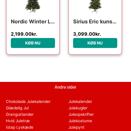
Nordic Winter Lifa kunstigt juletræ med lys, 260 x 170 cm
Sirius Eric kunstigt juletræ med lys, 240 cm
2,199.00
kr.
3,099.00
kr.
KØB NU
KØB NU
Andre sider
Chokolade Julekalender
Julekalender
Glædelig Jul
Julekugler
Granguirlander
Juleopskrifter
Hvid Juletræ
Julekostume
Istap Lyskæde
Julepynt