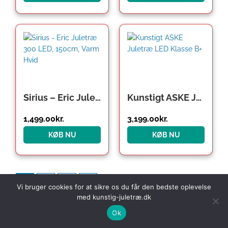
Sirius – Eric Juletræ 300 LED, 150cm, Varm Hvid
Kunstigt ASKE Juletræ LED Klasse B+
1,499.00
kr.
3,199.00
kr.
KØB NU
KØB NU
1
2
3
→
Vi bruger cookies for at sikre os du får den bedste oplevelse
med kunstig-juletræ.dk
Ok
Med et kunstigt juletræ varer julen endnu længere