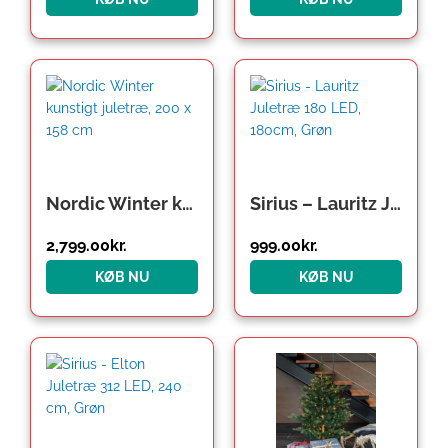
Nordic Winter kunstigt juletræ, 200 x 158 cm
Sirius – Lauritz Juletræ 180 LED, 180cm, Grøn
2,799.00
kr.
999.00
kr.
KØB NU
KØB NU
Den
Den
oprindelige
aktuelle
pris
pris
var:
er:
999.00kr..
870.00kr..