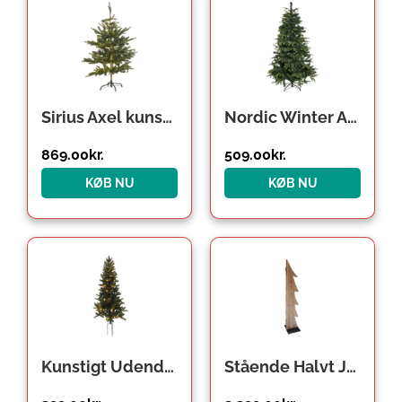
Sirius Axel kunstigt juletræ med lys, 150 cm
Nordic Winter Alva kunstigt juletræ, 170 x 116 cm
869.00
kr.
509.00
kr.
KØB NU
KØB NU
Kunstigt Udendørs Juletræ LED 150 x 90 cm Klasse B+
Stående Halvt Juletræ