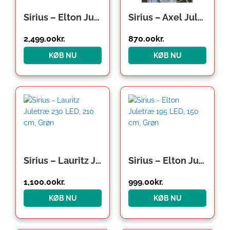
Sirius – Elton Juletræ 312 LED, 240 cm, Grøn
Sirius – Axel Juletræ 195 LED, 150 cm, Grøn
2,499.00
kr.
870.00
kr.
KØB NU
KØB NU
Den
Den
oprindelige
aktuelle
pris
pris
var:
er:
1,199.00kr..
1,100.00kr..
Sirius – Lauritz Juletræ 230 LED, 210 cm, Grøn
Sirius – Elton Juletræ 195 LED, 150 cm, Grøn
1,100.00
kr.
999.00
kr.
KØB NU
KØB NU