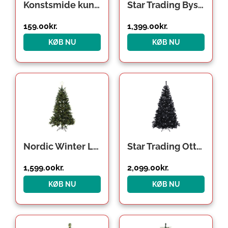
Konstsmide kunstigt juletræ
Star Trading Byske kunstigt juletræ med lys
159.00
kr.
1,399.00
kr.
KØB NU
KØB NU
Nordic Winter Lifa kunstigt juletræ med lys, 180 x 122 cm
Star Trading Ottawa kunstigt juletræ med lys, sort
1,599.00
kr.
2,099.00
kr.
KØB NU
KØB NU