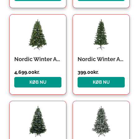
Nordic Winter Aske kunstigt juletræ med lys, 300 x 188 cm
Nordic Winter Alf kunstigt juletræ, 200 x 106 cm
4,699.00
kr.
399.00
kr.
KØB NU
KØB NU