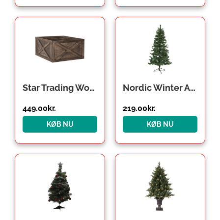
Star Trading Woody juletræsskjuler
Nordic Winter Alf kunstigt juletræ, 140 x 74 cm
449.00
kr.
219.00
kr.
KØB NU
KØB NU