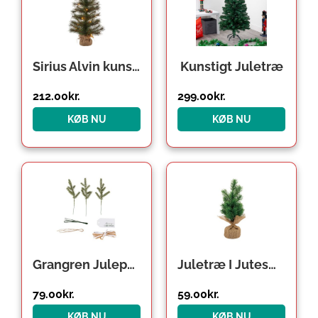
var:
er:
276.00kr..
212.00kr..
Sirius Alvin kunstigt juletræ med lys, 60 cm
Kunstigt Juletræ
212.00
kr.
299.00
kr.
KØB NU
KØB NU
Grangren Julepynt Gavemærker
Juletræ I Jutesæk
79.00
kr.
59.00
kr.
KØB NU
KØB NU