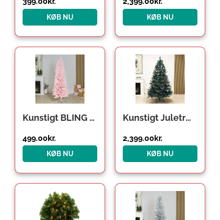
399.00
kr.
2,399.00
kr.
KØB NU
KØB NU
Kunstigt BLING Juletræ Lyserød 180 x 68 cm Klasse C
Kunstigt Juletræ LED 180 x 124 cm Klasse A+
499.00
kr.
2,399.00
kr.
KØB NU
KØB NU