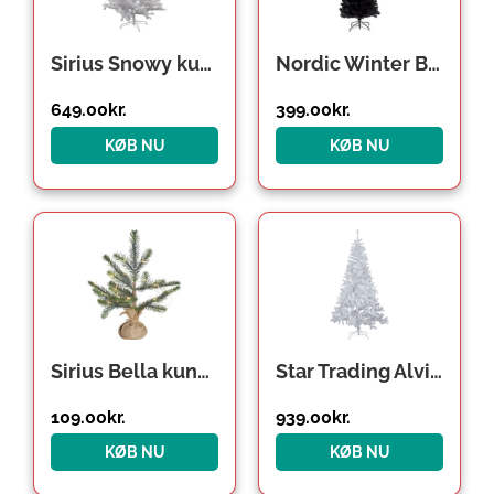
Sirius Snowy kunstigt juletræ med lys, 180 cm
Nordic Winter Bling kunstigt juletræ, sort
649.00
kr.
399.00
kr.
KØB NU
KØB NU
Sirius Bella kunstigt juletræ med hvidt lys, 30 cm
Star Trading Alvik kunstigt juletræ med lys
109.00
kr.
939.00
kr.
KØB NU
KØB NU