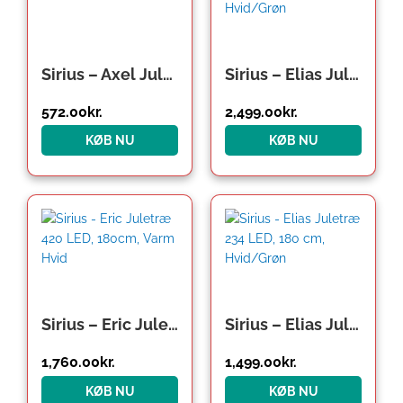
var:
er:
649.00kr..
572.00kr..
Sirius – Axel Juletræ 150 LED, 120 cm, Grøn
Sirius – Elias Juletræ 312 LED, 240 cm, Hvid/Grøn
572.00
kr.
2,499.00
kr.
KØB NU
KØB NU
Den
Den
oprindelige
aktuelle
pris
pris
var:
er:
1,999.00kr..
1,760.00kr..
Sirius – Eric Juletræ 420 LED, 180cm, Varm Hvid
Sirius – Elias Juletræ 234 LED, 180 cm, Hvid/Grøn
1,760.00
kr.
1,499.00
kr.
KØB NU
KØB NU