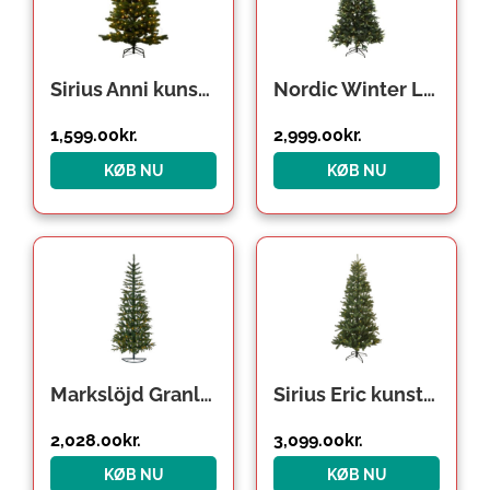
Sirius Anni kunstigt juletræ med lys, 180 cm
Nordic Winter Lifa kunstigt juletræ med lys, 210 x 142 cm
1,599.00
kr.
2,999.00
kr.
KØB NU
KØB NU
Markslöjd Granlund halvt kunstigt juletræ med lys, 210 cm
Sirius Eric kunstigt juletræ med lys, 240 cm
2,028.00
kr.
3,099.00
kr.
KØB NU
KØB NU