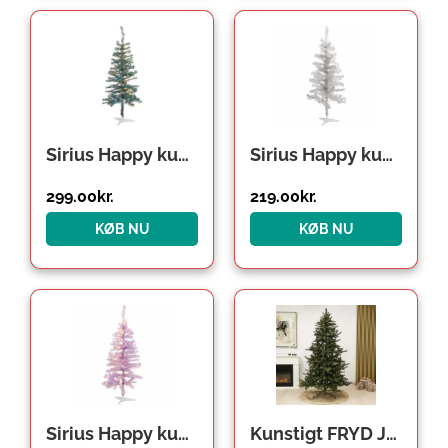
Sirius Happy kunstigt juletræ med lys, grøn, 120 cm
Sirius Happy kunstigt juletræ med lys, sølv, 120 cm
299.00
kr.
219.00
kr.
KØB NU
KØB NU
Sirius Happy kunstigt juletræ med lys, lilla, 120 cm
Kunstigt FRYD Juletræ LED Klasse A