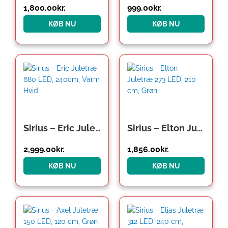
1,800.00
kr.
999.00
kr.
KØB NU
KØB NU
Den
Den
oprindelige
aktuelle
pris
pris
var:
er:
1,999.00kr..
1,856.00kr..
Sirius – Eric Juletræ 680 LED, 240cm, Varm Hvid
Sirius – Elton Juletræ 273 LED, 210 cm, Grøn
2,999.00
kr.
1,856.00
kr.
KØB NU
KØB NU
Den
Den
oprindelige
aktuelle
pris
pris