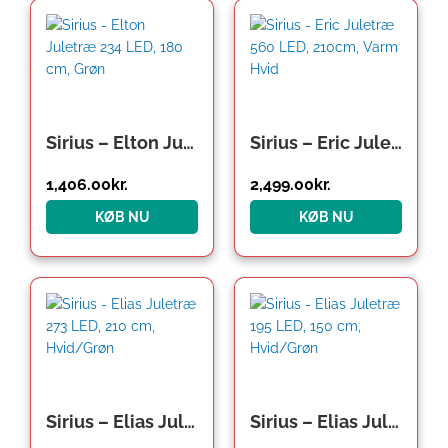
Den
Den
oprindelige
aktuelle
pris
pris
var:
er:
1,499.00kr..
1,406.00kr..
Sirius – Elton Juletræ 234 LED, 180 cm, Grøn
Sirius – Eric Juletræ 560 LED, 210cm, Varm Hvid
1,406.00
kr.
2,499.00
kr.
KØB NU
KØB NU
Den
Den
oprindelige
aktuelle
pris
pris
var:
er:
1,999.00kr..
1,800.00kr..
Sirius – Elias Juletræ 273 LED, 210 cm, Hvid/Grøn
Sirius – Elias Juletræ 195 LED, 150 cm, Hvid/Grøn