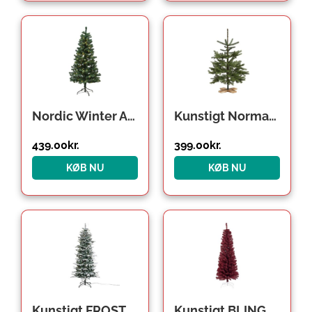
Nordic Winter Alex kunstigt juletræ med lys, 140 x 74 cm
Kunstigt Normann Juletræ 100 x 65 cm
439.00
kr.
399.00
kr.
KØB NU
KØB NU
Kunstigt FROST Juletræ LED 180 x 86 cm Klasse A
Kunstigt BLING Juletræ Mørkerød 180 x 68 cm Klasse C