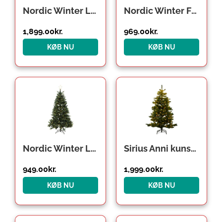
Nordic Winter Limited Edition kunstigt juletræ med lys
Nordic Winter Frost kunstigt juletræ med lys, 180 x 118 cm
1,899.00
kr.
969.00
kr.
KØB NU
KØB NU
Nordic Winter Lifa kunstigt juletræ med lys, 150 x 106 cm
Sirius Anni kunstigt juletræ med lys, 210 cm
949.00
kr.
1,999.00
kr.
KØB NU
KØB NU