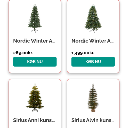
Nordic Winter Alf kunstigt juletræ, 170 x 90 cm
Nordic Winter Aske kunstigt juletræ med lys, 210 x 138 cm
289.00
kr.
1,499.00
kr.
KØB NU
KØB NU
Sirius Anni kunstigt juletræ med lys, 150 cm
Sirius Alvin kunstigt juletræ med lys, 90 cm