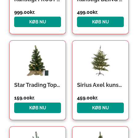
999.00
kr.
499.00
kr.
KØB NU
KØB NU
Star Trading Toppy kunstigt juletræ med lys, 40 cm
Sirius Axel kunstigt juletræ med lys, 120 cm
159.00
kr.
459.00
kr.
KØB NU
KØB NU