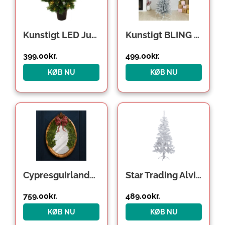
Kunstigt LED Juletræ I Potte 70 cm
Kunstigt BLING Juletræ Sølv 180 x 68 cm Klasse C
399.00
kr.
499.00
kr.
KØB NU
KØB NU
Cypresguirlande 185cm
Star Trading Alvik kunstigt juletræ med lys, 150 cm
759.00
kr.
489.00
kr.
KØB NU
KØB NU