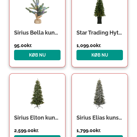
Sirius Bella kunstigt juletræ med farvet lys, 30 cm
Star Trading Hytte kunstigt juletræ med lys
95.00
kr.
1,099.00
kr.
KØB NU
KØB NU
Sirius Elton kunstigt juletræ med lys, 240 cm
Sirius Elias kunstigt juletræ med lys, 210 cm
2,599.00
kr.
1,799.00
kr.