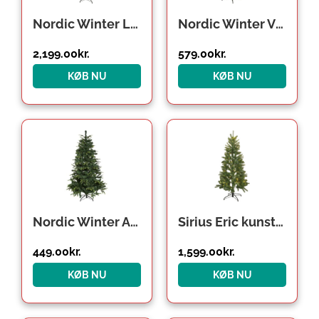
Nordic Winter Lifa kunstigt juletræ med lys, 260 x 170 cm
Nordic Winter Vigga kunstigt juletræ med lys, 140 x 96 cm
2,199.00
kr.
579.00
kr.
KØB NU
KØB NU
Nordic Winter Alva kunstigt juletræ, 140 x 96 cm
Sirius Eric kunstigt juletræ med lys, 150 cm
449.00
kr.
1,599.00
kr.
KØB NU
KØB NU