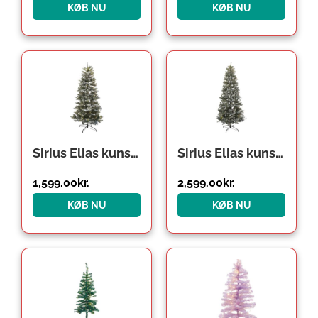
KØB NU
KØB NU
Sirius Elias kunstigt juletræ med lys, 180 cm
Sirius Elias kunstigt juletræ med lys, 240 cm
1,599.00
kr.
2,599.00
kr.
KØB NU
KØB NU