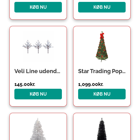
KØB NU
KØB NU
Veli Line udendørs træer med lys, 50 cm, 3-pak
Star Trading Pop-up kunstigt juletræ med lys & sløjfer
145.00
kr.
1,099.00
kr.
KØB NU
KØB NU