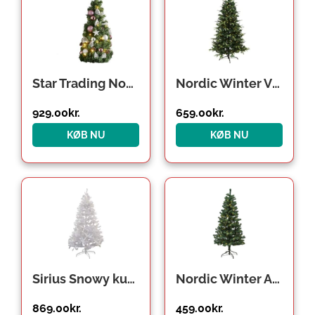
Star Trading Noel kunstigt juletræ med lys
Nordic Winter Vigga kunstigt juletræ med lys, 170 x 116 cm
929.00
kr.
659.00
kr.
KØB NU
KØB NU
Sirius Snowy kunstigt juletræ med lys, 210 cm
Nordic Winter Alex kunstigt juletræ med lys, 170 x 90 cm
869.00
kr.
459.00
kr.