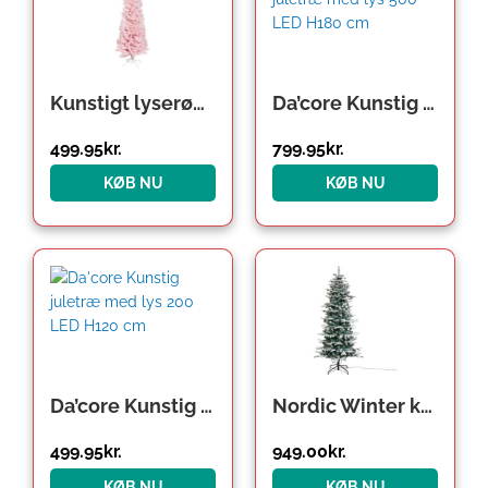
var:
er:
1,499.00kr..
799.95kr..
Kunstigt lyserødt juletræ u/lys – H1,8m
Da’core Kunstig juletræ med lys 500 LED H180 cm
499.95
kr.
799.95
kr.
KØB NU
KØB NU
Den
Den
oprindelige
aktuelle
pris
pris
var:
er:
799.95kr..
499.95kr..
Da’core Kunstig juletræ med lys 200 LED H120 cm
Nordic Winter kunstigt juletræ med lys, 180 x 86 cm
499.95
kr.
949.00
kr.
KØB NU
KØB NU