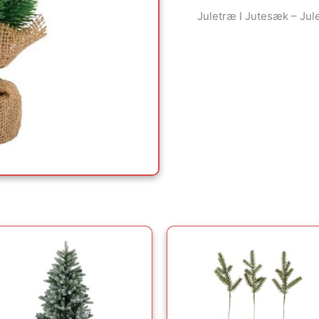
Juletræ I Jutesæk – Jul