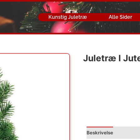
Kunstig Juletræ
Alle Sider
Juletræ I Ju
Beskrivelse