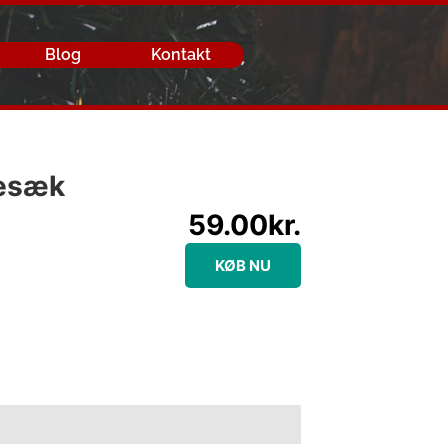
Blog
Kontakt
tesæk
59.00
kr.
KØB NU