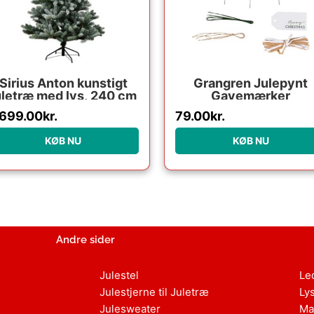
Sirius Anton kunstigt
Grangren Julepynt
uletræ med lys, 240 cm
Gavemærker
,699.00
kr.
79.00
kr.
KØB NU
KØB NU
Andre sider
Julestel
Le
Julestjerne til Juletræ
Ly
Julesweater
Ma