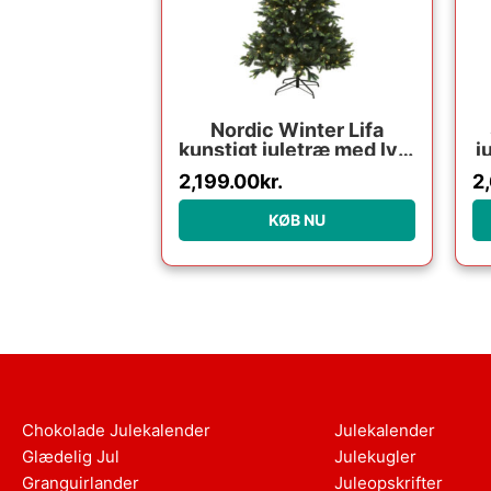
Nordic Winter Lifa
kunstigt juletræ med lys,
j
260 x 170 cm
2,199.00
kr.
2
KØB NU
Chokolade Julekalender
Julekalender
Glædelig Jul
Julekugler
Granguirlander
Juleopskrifter