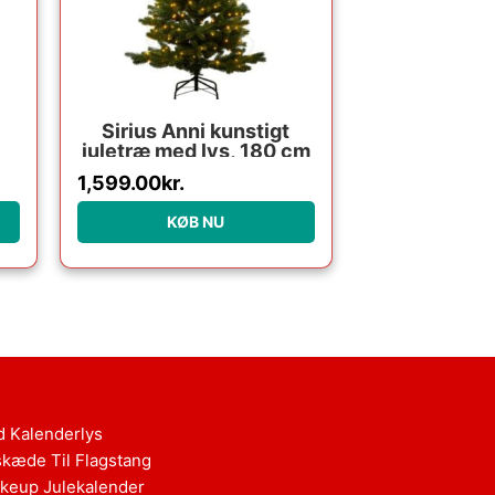
Sirius Anni kunstigt
juletræ med lys, 180 cm
1,599.00
kr.
KØB NU
d Kalenderlys
skæde Til Flagstang
keup Julekalender