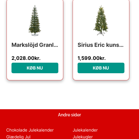
Markslöjd Granlund halvt kunstigt juletræ med lys, 210 cm
Sirius Eric kunstigt juletræ med lys, 150 cm
2,028.00
kr.
1,599.00
kr.
KØB NU
KØB NU
Andre sider
Chokolade Julekalender
Julekalender
Glædelig Jul
Julekugler