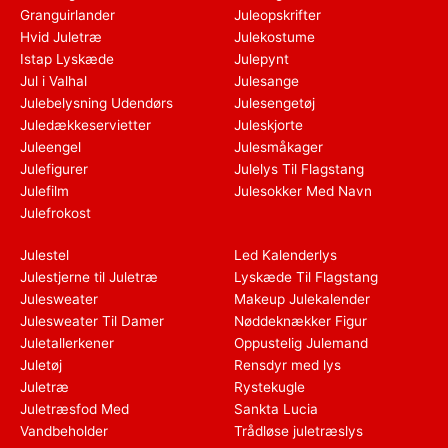
Granguirlander
Juleopskrifter
Hvid Juletræ
Julekostume
Istap Lyskæde
Julepynt
Jul i Valhal
Julesange
Julebelysning Udendørs
Julesengetøj
Juledækkeservietter
Juleskjorte
Juleengel
Julesmåkager
Julefigurer
Julelys Til Flagstang
Julefilm
Julesokker Med Navn
Julefrokost
Julestel
Led Kalenderlys
Julestjerne til Juletræ
Lyskæde Til Flagstang
Julesweater
Makeup Julekalender
Julesweater Til Damer
Nøddeknækker Figur
Juletallerkener
Oppustelig Julemand
Juletøj
Rensdyr med lys
Juletræ
Rystekugle
Juletræsfod Med
Sankta Lucia
Vandbeholder
Trådløse juletræslys