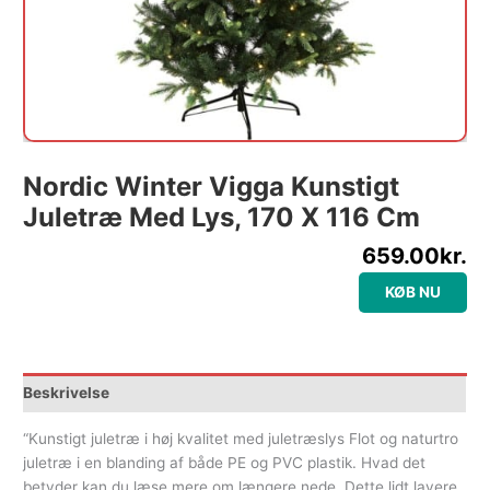
Nordic Winter Vigga Kunstigt
Juletræ Med Lys, 170 X 116 Cm
659.00
kr.
KØB NU
Beskrivelse
“Kunstigt juletræ i høj kvalitet med juletræslys Flot og naturtro
juletræ i en blanding af både PE og PVC plastik. Hvad det
betyder kan du læse mere om længere nede. Dette lidt lavere