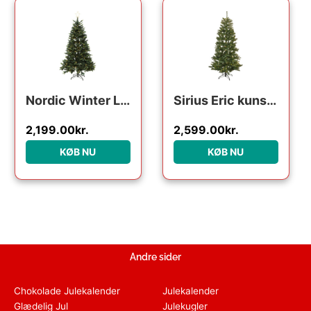
Nordic Winter Lifa kunstigt juletræ med lys, 260 x 170 cm
Sirius Eric kunstigt juletræ med lys, 210 cm
2,199.00
kr.
2,599.00
kr.
KØB NU
KØB NU
Andre sider
Chokolade Julekalender
Julekalender
Glædelig Jul
Julekugler