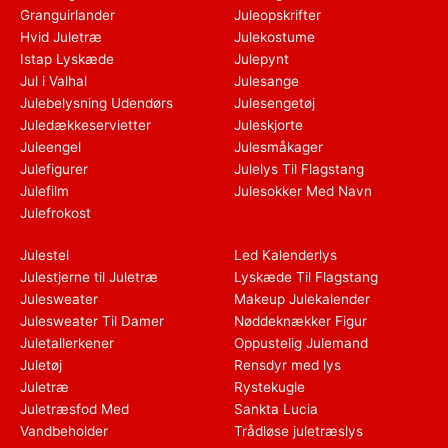
Granguirlander
Juleopskrifter
Hvid Juletræ
Julekostume
Istap Lyskæde
Julepynt
Jul i Valhal
Julesange
Julebelysning Udendørs
Julesengetøj
Juledækkeservietter
Juleskjorte
Juleengel
Julesmåkager
Julefigurer
Julelys Til Flagstang
Julefilm
Julesokker Med Navn
Julefrokost
Julestel
Led Kalenderlys
Julestjerne til Juletræ
Lyskæde Til Flagstang
Julesweater
Makeup Julekalender
Julesweater Til Damer
Nøddeknækker Figur
Juletallerkener
Oppustelig Julemand
Juletøj
Rensdyr med lys
Juletræ
Rystekugle
Juletræsfod Med
Sankta Lucia
Vandbeholder
Trådløse juletræslys