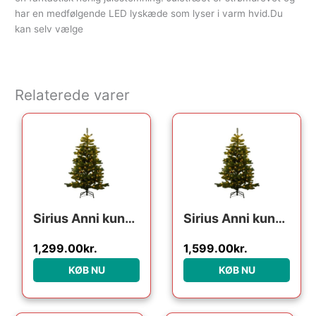
har en medfølgende LED lyskæde som lyser i varm hvid.Du
kan selv vælge
Relaterede varer
Sirius Anni kunstigt juletræ med lys, 150 cm
Sirius Anni kunstigt juletræ med lys, 180 cm
1,299.00
kr.
1,599.00
kr.
KØB NU
KØB NU