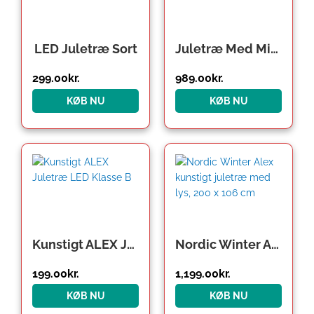
LED Juletræ Sort
Juletræ Med Micro LED Sort
299.00
kr.
989.00
kr.
KØB NU
KØB NU
Kunstigt ALEX Juletræ LED Klasse B
Nordic Winter Alex kunstigt juletræ med lys, 200 x 106 cm
199.00
kr.
1,199.00
kr.
KØB NU
KØB NU