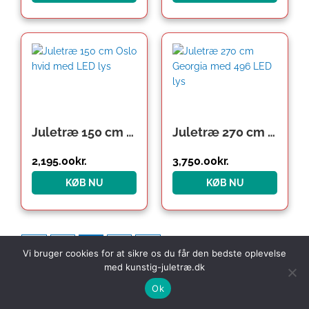
Juletræ 150 cm Oslo hvid med LED lys
Juletræ 270 cm Georgia med 496 LED lys
2,195.00
kr.
3,750.00
kr.
KØB NU
KØB NU
←
1
2
3
→
Vi bruger cookies for at sikre os du får den bedste oplevelse
med kunstig-juletræ.dk
Ok
Med et kunstigt juletræ varer julen endnu længere