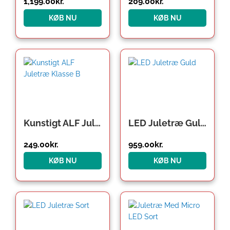
1,199.00
kr.
209.00
kr.
KØB NU
KØB NU
Kunstigt ALF Juletræ Klasse B
LED Juletræ Guld
249.00
kr.
959.00
kr.
KØB NU
KØB NU