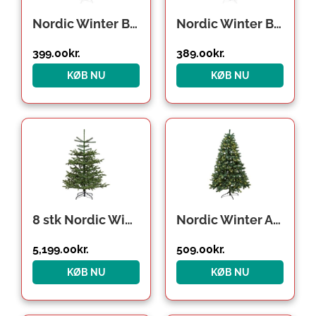
Nordic Winter Bling kunstigt juletræ, hvid
Nordic Winter Bling kunstigt juletræ, mørkerød
399.00
kr.
389.00
kr.
KØB NU
KØB NU
8 stk Nordic Winter Danish Collection kunstigt juletræ, 150 x 118 cm
Nordic Winter Aske kunstigt juletræ med lys, 150 x 100 cm
5,199.00
kr.
509.00
kr.
KØB NU
KØB NU