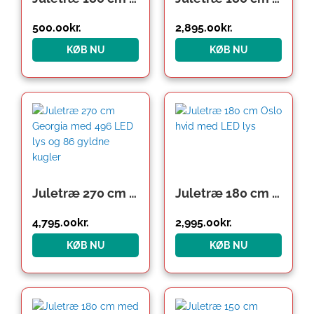
500.00
kr.
2,895.00
kr.
KØB NU
KØB NU
Juletræ 270 cm Georgia med 496 LED lys og 86 gyldne kugler
Juletræ 180 cm Oslo hvid med LED lys
4,795.00
kr.
2,995.00
kr.
KØB NU
KØB NU