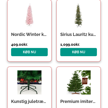
Nordic Winter kunstigt juletræ, lyserød
Sirius Lauritz kunstigt juletræ med lys, 210 cm
409.00
kr.
1,099.00
kr.
KØB NU
KØB NU
Kunstig juletræssne
Premium imiteret juletræ med fod, 150x90cm