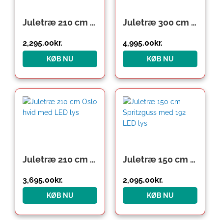
Juletræ 210 cm med LED lys og røde kugler
Juletræ 300 cm Georgia med 600 LED lys
2,295.00
kr.
4,995.00
kr.
KØB NU
KØB NU
Juletræ 210 cm Oslo hvid med LED lys
Juletræ 150 cm Spritzguss med 192 LED lys
3,695.00
kr.
2,095.00
kr.
KØB NU
KØB NU