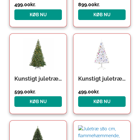
499.00
kr.
899.00
kr.
KØB NU
KØB NU
Kunstigt juletræ med eventyrlys, 140 cm
Kunstigt juletræ, grantræ, 150 cm med fod inklusive dekoration (150 cm, hvid/juletræ)
599.00
kr.
499.00
kr.
KØB NU
KØB NU