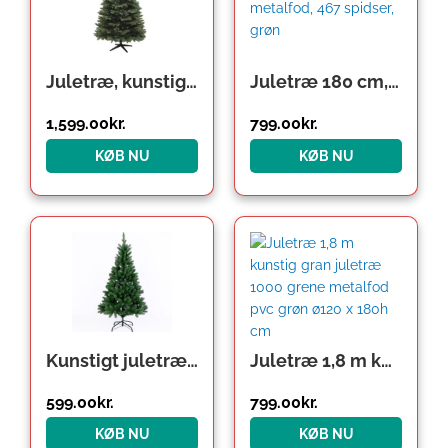
Juletræ, kunstig gran, 1,8 m høj, flammehæmmende, robust metalfod, grøn
Juletræ 180 cm, flammehæmmende, metalfod, 467 spidser, grøn
1,599.00
kr.
799.00
kr.
KØB NU
KØB NU
Kunstigt juletræ 140 cm, sprøjtestøbningsnåle
Juletræ 1,8 m kunstig gran juletræ 1000 grene metalfod pvc grøn ø120 x 180h cm
599.00
kr.
799.00
kr.
KØB NU
KØB NU