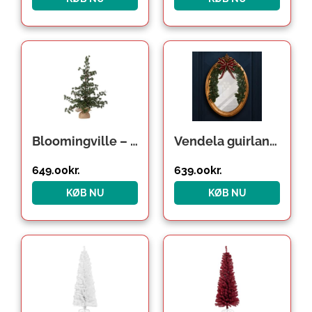
Bloomingville – Cedar Juletræ, Grøn, Kunstige Blomster, D50xH90 cm, Base D14xH8 cm
Vendela guirlande med kogler 180cm
649.00
kr.
639.00
kr.
KØB NU
KØB NU