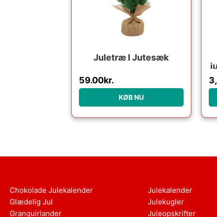
Juletræ I Jutesæk
j
59.00
kr.
3
KØB NU
Chokolade Julekalender
Julekalender
Glædelig Jul
Julekugler
Granguirlander
Juleopskrifter