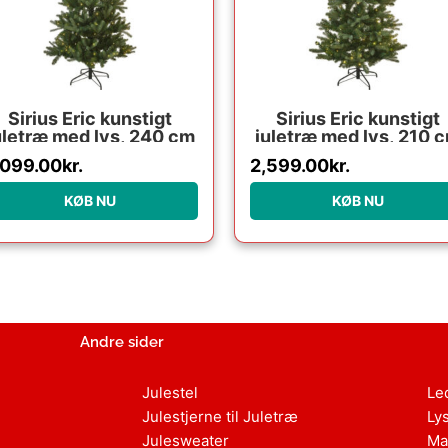
Sirius Eric kunstigt
Sirius Eric kunstigt
uletræ med lys, 240 cm
juletræ med lys, 210 
,099.00
kr.
2,599.00
kr.
KØB NU
KØB NU
Andre sider
Julestel
Le
Julestjerne til Juletræ
Ly
Julesweater
Ma