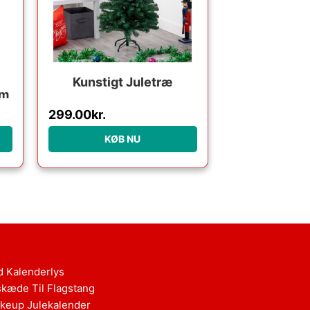
Kunstigt Juletræ
cm
299.00
kr.
KØB NU
d Kalenderlys
skæde Til Flagstang
keup Julekalender