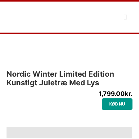
Gå
til
Menu
Kunstig Juletræ
indholdet
Nordic Winter Limited Edition
Kunstigt Juletræ Med Lys
1,799.00
kr.
KØB NU
Beskrivelse