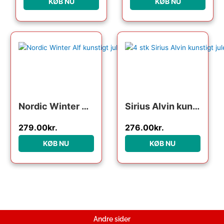
KØB NU
KØB NU
Nordic Winter Alf kunstigt juletræ, 170 x 90 cm
Sirius Alvin kunstigt juletræ med lys, 60 cm
279.00
kr.
276.00
kr.
KØB NU
KØB NU
Andre sider