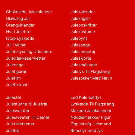
Chokolade Julekalender
Julekalender
Glædelig Jul
Julekugler
Granguirlander
Juleopskrifter
Hvid Juletræ
Julekostume
Istap Lyskæde
Julepynt
Jul i Valhal
Julesange
Julebelysning Udendørs
Julesengetøj
Juledækkeservietter
Juleskjorte
Juleengel
Julesmåkager
Julefigurer
Julelys Til Flagstang
Julefilm
Julesokker Med Navn
Julefrokost
Julestel
Led Kalenderlys
Julestjerne til Juletræ
Lyskæde Til Flagstang
Julesweater
Makeup Julekalender
Julesweater Til Damer
Nøddeknækker Figur
Juletallerkener
Oppustelig Julemand
Juletøj
Rensdyr med lys