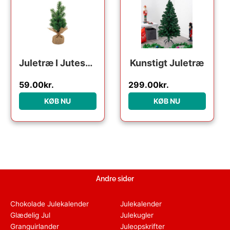
Juletræ I Jutesæk
Kunstigt Juletræ
59.00
kr.
299.00
kr.
KØB NU
KØB NU
Andre sider
Chokolade Julekalender
Julekalender
Glædelig Jul
Julekugler
Granguirlander
Juleopskrifter