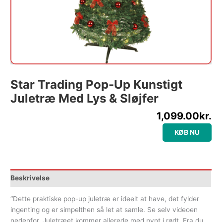
Star Trading Pop-Up Kunstigt
Juletræ Med Lys & Sløjfer
1,099.00
kr.
KØB NU
Beskrivelse
“Dette praktiske pop-up juletræ er ideelt at have, det fylder
ingenting og er simpelthen så let at samle. Se selv videoen
nedenfor. Juletræet kommer allerede med pynt i rødt. Fra du