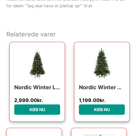
for ideén “”jeg skal have et juletræ op”” til at
Relaterede varer
Nordic Winter Lifa kunstigt juletræ med lys, 210 x 142 cm
Nordic Winter Alva kunstigt juletræ, 200 x 134 cm
2,999.00
kr.
1,199.00
kr.
KØB NU
KØB NU