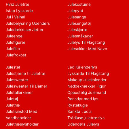
Hvid Juletræ
Julekostume
Istap Lyskæde
Julepynt
Jul i Valhal
Julesange
Julebelysning Udendørs
Julesengetøj
Juledækkeservietter
Juleskjorte
Juleengel
Julesmåkager
Julefigurer
Julelys Til Flagstang
Julefilm
Julesokker Med Navn
Julefrokost
Julestel
Led Kalenderlys
Julestjerne til Juletræ
Lyskæde Til Flagstang
Julesweater
Makeup Julekalender
Julesweater Til Damer
Nøddeknækker Figur
Juletallerkener
Oppustelig Julemand
Juletøj
Rensdyr med lys
Juletræ
Rystekugle
Juletræsfod Med
Sankta Lucia
Vandbeholder
Trådløse juletræslys
Juletræslysholder
Udendørs Julelys