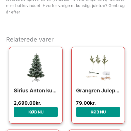
eller butiksvinduet. Hvorfor vælge et kunstigt juletræ? Genbrug
år efter
Relaterede varer
Sirius Anton kunstigt juletræ med lys, 240 cm
Grangren Julepynt Gavemærker
2,699.00
kr.
79.00
kr.
KØB NU
KØB NU