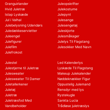
Granguirlander
Juleopskrifter
Hvid Juletræ
Julekostume
Istap Lyskæde
Julepynt
Jul i Valhal
Julesange
Julebelysning Udendørs
Julesengetøj
Juledækkeservietter
Juleskjorte
Juleengel
Julesmåkager
Julefigurer
Julelys Til Flagstang
Julefilm
Julesokker Med Navn
Julefrokost
Julestel
Led Kalenderlys
Julestjerne til Juletræ
Lyskæde Til Flagstang
Julesweater
Makeup Julekalender
Julesweater Til Damer
Nøddeknækker Figur
Juletallerkener
Oppustelig Julemand
Juletøj
Rensdyr med lys
Juletræ
Rystekugle
Juletræsfod Med
Sankta Lucia
Vandbeholder
Trådløse juletræslys