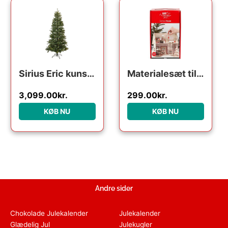
Sirius Eric kunstigt juletræ med lys, 240 cm
Materialesæt til Julemandens hus, 1sæt
3,099.00
kr.
299.00
kr.
KØB NU
KØB NU
Andre sider
Chokolade Julekalender
Julekalender
Glædelig Jul
Julekugler