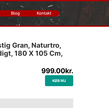
Blog
Kontakt
tig Gran, Naturtro,
digt, 180 X 105 Cm,
999.00
kr.
KØB NU