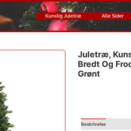
Kunstig Juletræ
Alle Sider
Juletræ, Kuns
Bredt Og Fro
Grønt
Beskrivelse