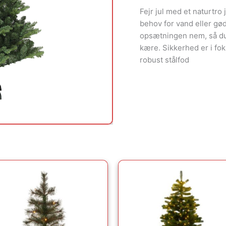
Fejr jul med et naturtro 
behov for vand eller gø
opsætningen nem, så d
kære. Sikkerhed er i 
robust stålfod
Den
Den
oprindelige
aktuelle
pris
pris
var:
er:
276.00kr..
212.00kr..