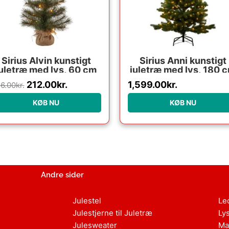
Sirius Alvin kunstigt
Sirius Anni kunstigt
juletræ med lys, 60 cm
juletræ med lys, 180 
212.00
kr.
1,599.00
kr.
6.00
kr.
KØB NU
KØB NU
Andre sider
Julestel
Le
Julestjerne til Juletræ
Ly
Julesweater
Ma