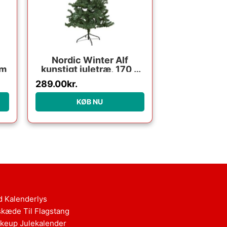
Nordic Winter Alf
cm
kunstigt juletræ, 170 x
90 cm
289.00
kr.
KØB NU
d Kalenderlys
skæde Til Flagstang
keup Julekalender