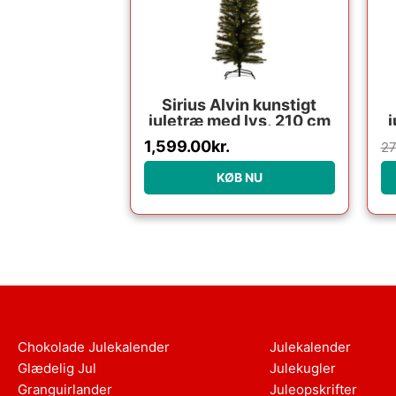
Sirius Alvin kunstigt
juletræ med lys, 210 cm
1,599.00
kr.
27
KØB NU
Chokolade Julekalender
Julekalender
Glædelig Jul
Julekugler
Granguirlander
Juleopskrifter